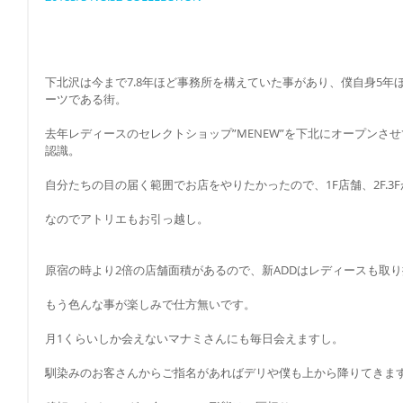
下北沢は今まで7.8年ほど事務所を構えていた事があり、僕自身5
ーツである街。
去年レディースのセレクトショップ”MENEW”を下北にオープンさ
認識。
自分たちの目の届く範囲でお店をやりたかったので、1F店舗、2F.3
なのでアトリエもお引っ越し。
原宿の時より2倍の店舗面積があるので、新ADDはレディースも取
もう色んな事が楽しみで仕方無いです。
月1くらいしか会えないマナミさんにも毎日会えますし。
馴染みのお客さんからご指名があればデリや僕も上から降りてきま