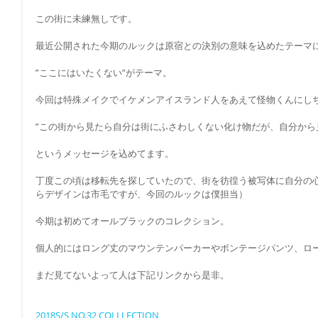
この街に未練無しです。
最近公開された今期のルックは原宿との決別の意味を込めたテーマ
”ここにはいたくない”がテーマ。
今回は特殊メイクでイケメンアイスランド人をあえて怪物くんにし
”この街から見たら自分は街にふさわしくない化け物だが、自分から
というメッセージを込めてます。
丁度この頃は移転先を探していたので、街を彷徨う被写体に自分の
らデザインは市毛ですが、今回のルックは僕担当）
今期は初めてオールブラックのコレクション。
個人的にはロング丈のマウンテンパーカーやボンテージパンツ、ロ
まだ見てないよって人は下記リンクから是非。
2018S/S NO.32 COLLLECTION