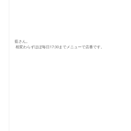
藍さん。
 相変わらずほぼ毎日17:30までメニューで店番です。