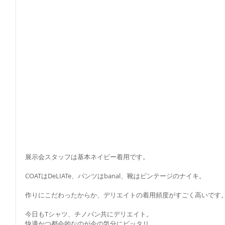
展示会スタッフは基本ネイビー着用です。
COATはDeLIATe、パンツはbanal、靴はビンテージのナイキ。
作りにこだわったからか、デリエイトの着用頻度がすごく高いです
今日もTシャツ、チノパン共にデリエイト。
快適かつ都会的なのが今の気分にピッタリ。