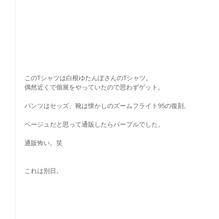
このTシャツは白根ゆたんぽさんのTシャツ。
偶然近くで個展をやっていたので思わずゲット。
パンツはセッズ、靴は懐かしのズームフライト95の復刻。
ベージュだと思って通販したらパープルでした。
通販怖い。笑
これは別日。