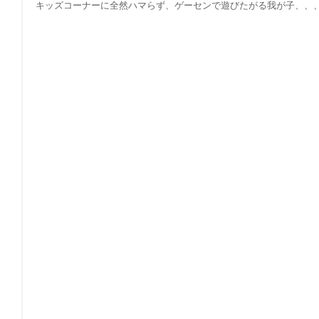
キッズコーナーに全然ハマらず、ゲーセンで遊びたがる我が子、、